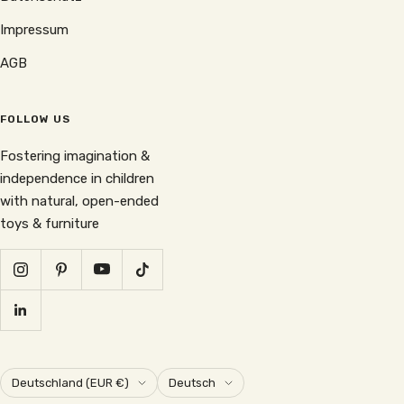
Impressum
AGB
FOLLOW US
Fostering imagination &
independence in children
with natural, open-ended
toys & furniture
Land/Region
Sprache
Deutschland (EUR €)
Deutsch