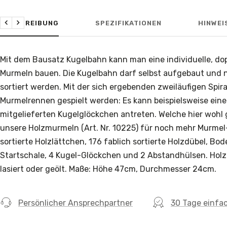
BESCHREIBUNG
SPEZIFIKATIONEN
HINWEI
Zurück
Weiter
Mit dem Bausatz Kugelbahn kann man eine individuelle, dop
Murmeln bauen. Die Kugelbahn darf selbst aufgebaut und n
sortiert werden. Mit der sich ergebenden zweiläufigen Spi
Murmelrennen gespielt werden: Es kann beispielsweise eine
mitgelieferten Kugelglöckchen antreten. Welche hier wohl
unsere Holzmurmeln (Art. Nr. 10225) für noch mehr Murmel-S
sortierte Holzlättchen, 176 fablich sortierte Holzdübel, Bod
Startschale, 4 Kugel-Glöckchen und 2 Abstandhülsen. Holz:
lasiert oder geölt. Maße: Höhe 47cm, Durchmesser 24cm.
Persönlicher Ansprechpartner
30 Tage einfa