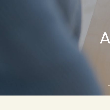
A
Z
S
1