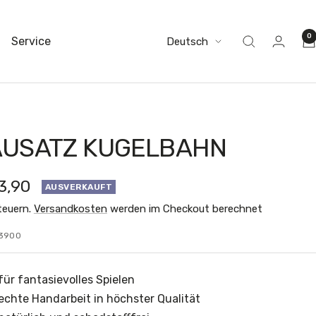
0
Sprache
Service
Deutsch
USATZ KUGELBAHN
ebotspreis
3,90
AUSVERKAUFT
Steuern.
Versandkosten
werden im Checkout berechnet
3900
für fantasievolles Spielen
echte Handarbeit in höchster Qualität