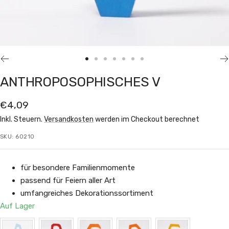
Zur
Zur
Zur
Zur
Zur
Zur
Zur
Slide
Slide
Slide
Slide
Slide
Slide
Slide
ANTHROPOSOPHISCHES V
1
2
3
4
5
6
7
gehen
gehen
gehen
gehen
gehen
gehen
gehen
Angebotspreis
€4,09
Inkl. Steuern.
Versandkosten
werden im Checkout berechnet
SKU:
60210
für besondere Familienmomente
passend für Feiern aller Art
umfangreiches Dekorationssortiment
Auf Lager