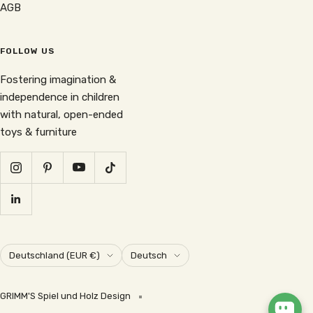
AGB
FOLLOW US
Fostering imagination &
independence in children
with natural, open-ended
toys & furniture
Land/Region
Sprache
Deutschland (EUR €)
Deutsch
GRIMM'S Spiel und Holz Design