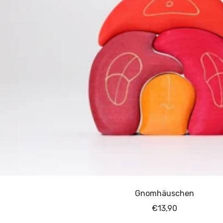
Gnomhäuschen
Angebotspreis
€13,90