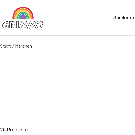
Direkt
GRIMM'S
zum
Spielmate
Spiel
Inhalt
und
Holz
Design
Start
Märchen
25 Produkte